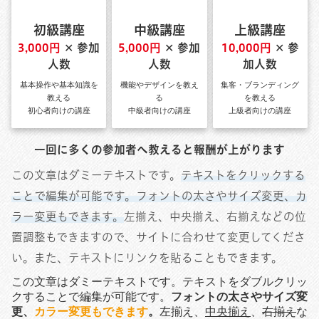
初級講座
中級講座
上級講座
3,000円
✕ 参加
5,000円
✕ 参加
10,000円
✕ 参
人数
人数
加人数
基本操作や基本知識を
機能やデザインを教え
集客・ブランディング
教える
る
を教える
初心者向けの講座
中級者向けの講座
上級者向けの講座
一回に多くの参加者へ教えると報酬が上がります
この文章はダミーテキストです。
テキストをクリックする
ことで編集が可能です。フォントの太さやサイズ変更、カ
ラー変更もできます。
左揃え、中央揃え、右揃えなどの位
置調整もできますので、サイトに合わせて変更してくださ
い。また、テキストにリンクを貼ることもできます。
この文章はダミーテキストです。テキストをダブルクリッ
クすることで編集が可能です。
フォントの太さやサイズ変
更、
カラー変更もできます
。
左揃え、
中央揃え
、
右揃え
な