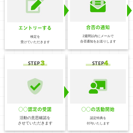
合否の通知
エントリーする
2週間以内にメールで
検定を
合否通知をお送りします
受けていただきます
３
4
STEP
STEP
○○認定の受諾
○○の活動開始
活動の意思確認を
認定特典を
させていただきます
付与いたします