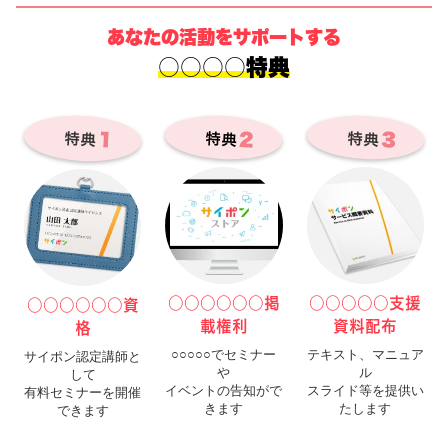
あなたの活動をサポートする
○○○○特典
２
３
１
特典
特典
特典
○○○○○○掲
○○○○○支援
○
○
○
○
○
○
資
載権利
資料配布
格
○○○○○でセミナー
テキスト、マニュア
サイポン認定講師と
や
ル
して
イベントの告知がで
スライド等を提供い
有料セミナーを開催
きます
たします
できます