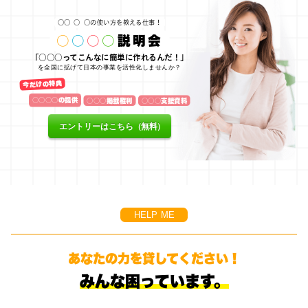
○○
○
○の使い方を教える仕事！
○
○
○
○
説明会
「○○○ってこんなに簡単に作れるんだ！」
を全国に拡げて日本の事業を活性化しませんか？
今だけの特典
○○○○の提供
○○○掲載権利
○○○支援資料
エントリーはこちら（無料）
HELP ME
あなたの力を貸してください！
みんな困っています。