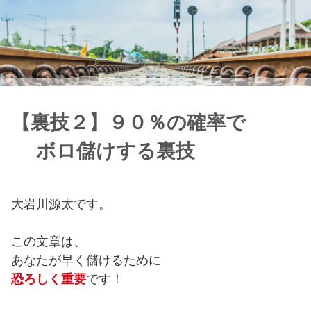
【裏技２】９０％の確率で
ボロ儲けする裏技
大岩川源太です。
この文章は、
あなたが早く儲けるために
恐ろしく重要
です！