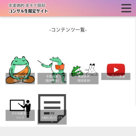
非道徳的-非モテ脱却
コンサル生限定サイト
-コンテンツ一覧-
恋愛の本質
恋愛知識
実践音声
YouTube講義
(随時更新)
(随時更新)
(随時更新)
その他講習に
規約
ついて
※最初に読んでくださ
い