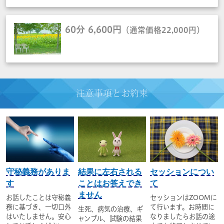
60分 6,600円
（通常価格22,000円）
注意事項と
お約束
守秘義務がありま
結果に左右される
セッションについ
す
ことはお答えでき
て
ません
お話したことは守秘義
セッションはZOOMに
務に基づき、一切口外
て行います。お時間に
生死、病気の治療、ギ
はいたしません。安心
なりましたらお話の途
ャンブル、試験の結果