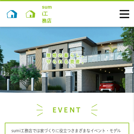
sum
i工
務店
理想の暮らし。
守られる資産
。
EVENT
sumi工務店では家づくりに役立つさまざまなイベント・モデル