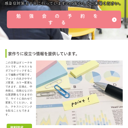
感染症対策も十分に行っていますので安心してご来場ください。
勉強会の予約を
する
家作りに役立つ情報を提供しています。
この文章はダミーテキ
ストです。テキストを
ダブルクリックするこ
とで編集が可能です。
フォントの太さやサイ
ズ変更、カラー変更も
できます。左揃え、中
央揃え、右揃えなどの
位置調整もできますの
で、サイトに合わせて
変更してください。ま
た、テキストにリンク
を貼ることもできま
す。
資料請求