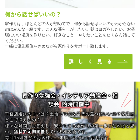
何から話せばいいの？
家作りは、ほとんどの人が初めてで、何から話せばいいのかわからない
のはみんな一緒です。こんな暮らしがしたい。朝はヨガをしたい、お昼
寝にいい場所を作りたい。好きなこと、やりたいことをたくさん話して
ください。
一緒に優先順位をきめながら家作りをサポート致します。
詳しく見る
家作り勉強会・インテリア勉強会・相
談会
随時開催中
工務店選びのコツは？土地って何を基準の選べばいいの？家具は
どこで揃えるの？
様々な疑問にお答えし、安心できる家作りの第一歩になればと思
無料で定期開催
い、
している相談会です。
毎回15組ほどのお客様にご来場いただいております。